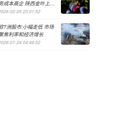
务成本高企 陕西金叶上半
年营收小降
2026-02-05 23:01:52
欧?洲股市:小幅走低 市场
聚焦利率和经济增长
2026-01-24 04:46:52