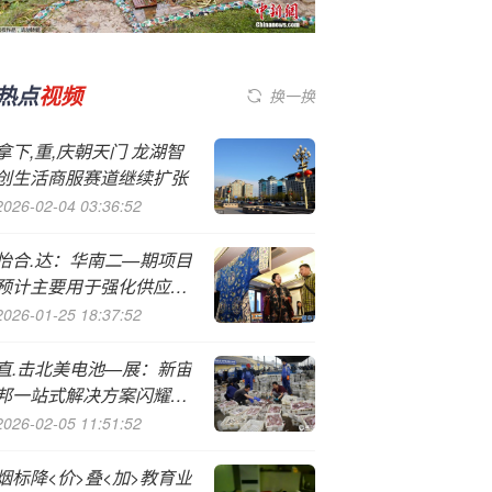
热点
视频
换一换
拿下,重,庆朝天门 龙湖智
创生活商服赛道继续扩张
2026-02-04 03:36:52
怡合.达：华南二—期项目
预计主要用于强化供应链
能力、提高自制产能，达
2026-01-25 18:37:52
产年拟新增产能为产品出
货420万项次
直.击北美电池—展：新宙
邦一站式解决方案闪耀国
际电池盛会
2026-02-05 11:51:52
烟标降<价>叠<加>教育业