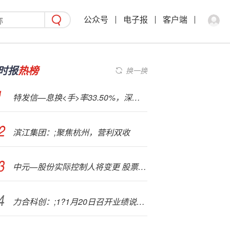
公众号
电子报
客户端
时报
热榜
换一换
特发信—息换<手>率33.50%，深股通龙虎榜上净卖出265.39万元
滨江集团：;聚焦杭州，营利双收
中元—股份实际控制人将变更 股票将复牌
力合科创：;1?1月20日召开业绩说明会，投资者参与