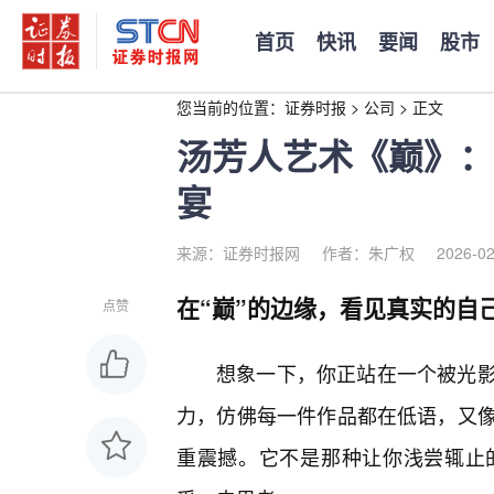
首页
快讯
要闻
股市
您当前的位置：
证券时报
>
公司
>
正文
汤芳人艺术《巅》：
宴
来源：证券时报网
作者：朱广权
2026-02
在“巅”的边缘，看见真实的自
点赞
想象一下，你正站在一个被光影
力，仿佛每一件作品都在低语，又
重震撼。它不是那种让你浅尝辄止