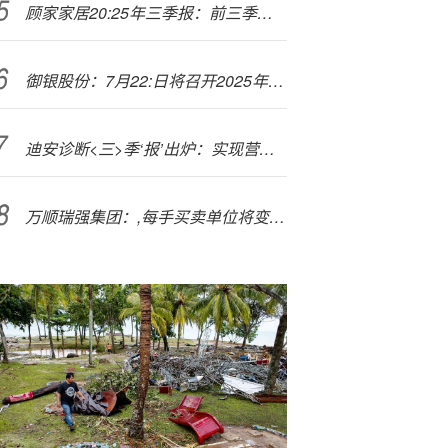
顾家家居20:25年三季报：前三季度营收突破150亿，战略转型成效持续释放
御银股份：7月22:日将召开2025年第二次临时股东大会
迪安诊断<三>季‘报’出炉：实现营收75.66亿元，AI+数智化战略渐入佳境
万顺瑞强集团：,每手买卖单位将变更为400股股份